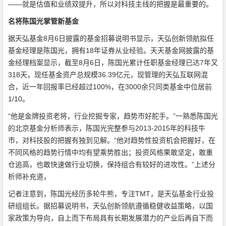
——就是估值和业绩双提升，所以对科技主线的把握是最重要的。
名将陈国光掌管新基金
据天弘基金8月6日披露的基金招募说明书显示，天弘创新领航拟任
基金经理是陈国光，拥有18年证券从业经验。天天基金网披露的基
金经理档案显示，截至8月6日，陈国光累计任职基金经理已达7年又
318天，现任基金资产总规模36.39亿元，现管理的天弘互联网混
合，近一年回报率已经超过100%，在3000余只同类基金中位居前
1/10。
“他是金牌投资老将，行业挖掘专家，趋势市好舵手。”一熟悉陈国光
的北京基金分析师表示，陈国光完整参与2013-2015年的科技牛
市，对科技股的把握有独到见解。“他对趋势性投资机会把握好，在
不同风格的趋势行情中均有望乘势胜出；投资风格果敢坚定，敢重
仓追高，也敢快速做行业切换，保持组合有较好的进攻性。”上述分
析师补充道，
记者注意到，陈国光经历多轮牛熊，专注TMT，是天弘基金行业投
研组组长。据招募说明书，天弘创新领航遵循稳健收益策略，以国
家政策为导向，自上而下布局具有长期发展潜力的产业后再自下而