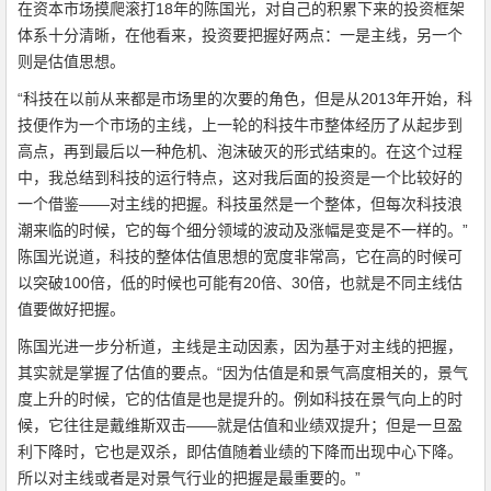
在资本市场摸爬滚打18年的陈国光，对自己的积累下来的投资框架
体系十分清晰，在他看来，投资要把握好两点：一是主线，另一个
则是估值思想。
“科技在以前从来都是市场里的次要的角色，但是从2013年开始，科
技便作为一个市场的主线，上一轮的科技牛市整体经历了从起步到
高点，再到最后以一种危机、泡沫破灭的形式结束的。在这个过程
中，我总结到科技的运行特点，这对我后面的投资是一个比较好的
一个借鉴——对主线的把握。科技虽然是一个整体，但每次科技浪
潮来临的时候，它的每个细分领域的波动及涨幅是变是不一样的。”
陈国光说道，科技的整体估值思想的宽度非常高，它在高的时候可
以突破100倍，低的时候也可能有20倍、30倍，也就是不同主线估
值要做好把握。
陈国光进一步分析道，主线是主动因素，因为基于对主线的把握，
其实就是掌握了估值的要点。“因为估值是和景气高度相关的，景气
度上升的时候，它的估值是也是提升的。例如科技在景气向上的时
候，它往往是戴维斯双击——就是估值和业绩双提升；但是一旦盈
利下降时，它也是双杀，即估值随着业绩的下降而出现中心下降。
所以对主线或者是对景气行业的把握是最重要的。”