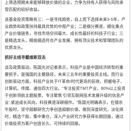
上筛选预期未来能够释放价值的企业，力争为持有人获得与风险承
受匹配的较好收益。
该基金投资策略有三：一是寻找趋势，自上而下选择未来3-5年，产
业趋势和政策扶持最具优势的中观产业；二是细分赛道，细化重点
产业价值链条，寻找市场空间最大、成长性最好的科技子行业；三
是精选龙头，精挑细选符合产业发展、拥有顶尖技术和管理团队的
优质龙头。
抓好主线寻戴维斯双击
谈及政策驱动，陈国光对记者表示，科技产业是中国经济转型的重
要抓手，是强国的主要路径，未来三五年的重要投资主线。而行业
创新驱动方面，科技产业处于IT革命/时代更迭的前夜，把握电子、
计算机、传媒、通信四大行业。“专注投资TMT产业，80%以上投资
于创新领航主题股票，专注聚焦‘引领互联网技术发展升级的信息产
业’,紧追成长风向，科技赛道深耕细作。”陈国光明确表示，在猎杀
牛股时，坚守超额研究力争创造超额价值，做到深度研究，淡化择
时，精选个股，集中重仓，深入产业研究力争获得长期回报，通过
价值投资为客户创造长久、可持续的回报。