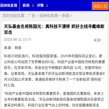
润洲信息港
新闻
详情
返回上页
您的当前位置：
广告
>
润洲信息港
>
新闻
>
天弘基金名将陈国光：真科技不漂移 抓好主线寻戴维斯
双击
2020-08-11 15:37
来源：
来源：网易
科技兴则民族兴，科技强则国家强。
2020年的国际风云变幻，更
让科技公司站到了世界舞台的C位，科技产业是中国经济转型的重要
抓手。在资本市场，资金也在不断甄别“真科技”公司，挖掘市场价
值。记者发现，天弘基金旗下的天弘创新领航混合型证券投资基金8
月10日起公开发售，普通投资者终于盼来了一个全新投资“真科技”
的工具。
“科技产业是中国经济转型的重要抓手，是强国的主要路径，未来三
五年的重要投资主线。”天弘创新领航拟任基金经理陈国光在接受记
者采访时表示，科技行业在景气向上的时候，往往是戴维斯双击