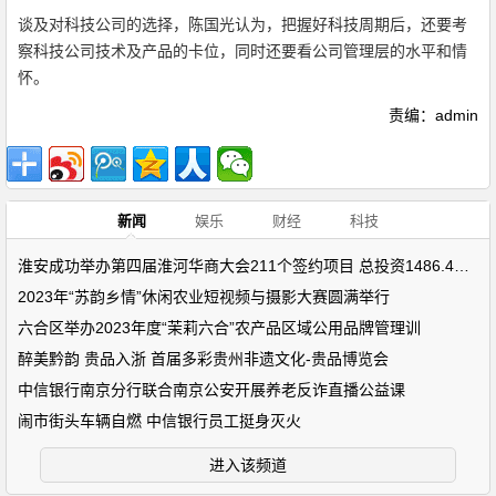
谈及对科技公司的选择，陈国光认为，把握好科技周期后，还要考
察科技公司技术及产品的卡位，同时还要看公司管理层的水平和情
怀。
责编：admin
新闻
娱乐
财经
科技
淮安成功举办第四届淮河华商大会211个签约项目 总投资1486.4亿元
2023年“苏韵乡情”休闲农业短视频与摄影大赛圆满举行
六合区举办2023年度“茉莉六合”农产品区域公用品牌管理训
醉美黔韵 贵品入浙 首届多彩贵州非遗文化-贵品博览会
中信银行南京分行联合南京公安开展养老反诈直播公益课
闹市街头车辆自燃 中信银行员工挺身灭火
进入该频道