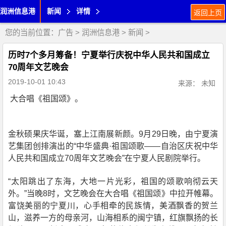
润洲信息港
新闻
详情
返回上页
您的当前位置：
广告
>
润洲信息港
>
新闻
>
历时7个多月筹备！宁夏举行庆祝中华人民共和国成立
70周年文艺晚会
2019-10-01 10:43
来源： 未知
大合唱《祖国颂》。
金秋硕果庆华诞，塞上江南展新颜。9月29日晚，由宁夏演
艺集团创排演出的“中华盛典·祖国颂歌——自治区庆祝中华
人民共和国成立70周年文艺晚会”在宁夏人民剧院举行。
“太阳跳出了东海，大地一片光彩，祖国的颂歌响彻云天
外。”当晚8时，文艺晚会在大合唱《祖国颂》中拉开帷幕。
富饶美丽的宁夏川，心手相牵的民族情，美酒飘香的贺兰
山，滋养一方的母亲河，山海相系的闽宁镇，红旗飘扬的长