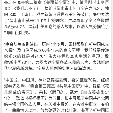
亮。在晚会第二篇章《美丽新宁夏》中，情景剧《山乡巨
变》《我们忘不了》、舞蹈《绿水青山》《宁东之光》、独
唱《塞上江南》、戏曲新编《盛世欢歌》等节目，集中表达
了“绿水青山就是金山银山”的理念，生动再现了全区各族群
众战天斗地、绘就壮美画卷的感人故事，以浩大气势描绘了
祖国山河壮美。
“晚会从筹备到演出，历时7个多月，素材都取自新中国成立
70周年及自治区成立60多年来的真实历程，我们想要传递
给观众的就是对这70年伟大征程和真实生活的呈现，致
敬‘新中国70年’，力图表达宁夏各族人民的心声，表现新时
代宁夏的新风貌。”宁夏人民剧院负责人俞海涛说。
“中国龙，中国风，神州鼓舞振豪情，喜迎盛世70载，红旗
漫卷齐欢腾。”晚会第三篇章《共筑中国梦》中，舞蹈《花
儿绽放的春天》、杂技《腾飞》、武术《自古英雄出少
年》、歌舞《祝福祖国》等节目，集中展现了中国共产党团
结带领全国各族人民，在苦难中崛起，在灾难中挺立，奏响
了一曲曲惊天动地、气势磅礴的时代壮歌，书写了新中国砥