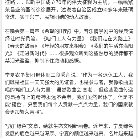
征路……以新中国成立70年的伟大征程为主线，一幅幅繁
荣昌盛的画卷徐徐展开，述说着自治区成立60多年来砥砺
奋进、实干兴宁、民族团结的动人故事。
在晚会第一篇章《希望的田野》中，音乐情景剧中的经典演
绎让时光倒流。《咱们工人有力量》《我们走在大路上》
《春天的故事》《年轻的朋友来相会》《我们的生活充满阳
光》《走进新时代》……很多观众听到这些熟悉的旋律都不
禁泪光盈盈，抑制不住激动和感慨。
宁夏农垦集团退休职工段秀莲说：“作为一名退休工人，我
们既是祖国一天天强大的见证者，也是参与者，就像歌曲里
唱的‘咱们工人有力量’，虽然歌曲会‘变老’，但这些歌曲传递
的昂扬向上的精神永远不会老，我们虽然退休了，但是不
能‘褪色’，只要我们每个人贡献一点点力量，我们的国家就
会更加繁荣富强”。
写好“绿色”文章，绘就生态文明新画卷。近年来，宁夏绿色
发展的底色越来越深厚、宁夏的颜值越来越高、名片越来越