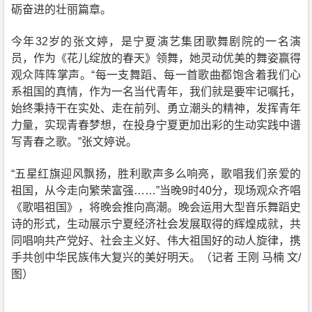
砺奋进的壮丽篇章。
今年32岁的张文婷，是宁夏演艺集团歌舞剧院的一名演
员，作为《花儿绽放的春天》领舞，她灵动优美的舞姿赢得
观众阵阵掌声。“每一支舞蹈、每一首歌曲都饱含着我们心
系祖国的真情，作为一名当代青年，我们就是要牢记嘱托，
始终秉持干在实处、走在前列、勇立潮头的精神，发挥青年
力量，实现青春梦想，在投身宁夏更加出彩的生动实践中谱
写青春之歌。”张文婷说。
“五星红旗迎风飘扬，胜利歌声多么响亮，歌唱我们亲爱的
祖国，从今走向繁荣富强……”当晚9时40分，现场观众齐唱
《歌唱祖国》，将晚会推向高潮。晚会运用大型音乐舞蹈史
诗的形式，生动展示宁夏经济社会发展取得的辉煌成就，共
同唱响共产党好、社会主义好、伟大祖国好的动人旋律，携
手共创中华民族伟大复兴的美好明天。（记者 王刚 马楠 文/
图）